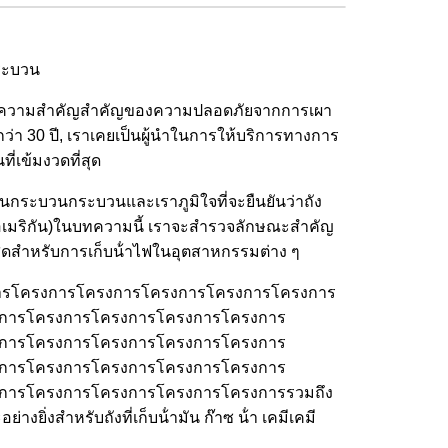
ระบวน
ข้าใจความสําคัญสําคัญของความปลอดภัยจากการเผา
30 ปี, เราเคยเป็นผู้นําในการให้บริการทางการ
่เข้มงวดที่สุด
ระบวนกระบวนและเราภูมิใจที่จะยืนยันว่าถัง
มริกัน)ในบทความนี้ เราจะสํารวจลักษณะสําคัญ
สุดสําหรับการเก็บน้ําไฟในอุตสาหกรรมต่าง ๆ
งการโครงการโครงการโครงการโครงการโครงการ
การโครงการโครงการโครงการโครงการ
การโครงการโครงการโครงการโครงการ
การโครงการโครงการโครงการโครงการ
การโครงการโครงการโครงการโครงการรวมถึง
่งสําหรับถังที่เก็บน้ํามัน ก๊าซ น้ํา เคมีเคมี