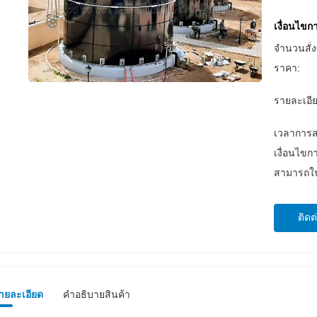
เงื่อนไข
จำนวนสั่งซ
ราคา:
รายละเอี
เวลาการส
เงื่อนไขก
สามารถใน
ติดต
รายละเอียด
คําอธิบายสินค้า