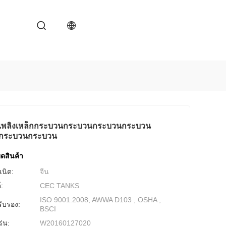
ดับเพลิงเหล็กกระบวนกระบวนกระบวนกระบวน
กระบวนกระบวน
ดสินค้า
เนิด:
จีน
์:
CEC TANKS
ISO 9001:2008, AWWA D103 , OSHA ,
รับรอง:
BSCI
่น:
W20160127020