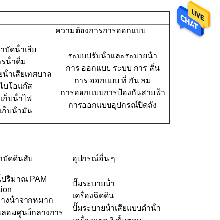
ความต้องการการออกแบบ
บัดน้ําเสีย
ระบบปรับน้ําและระบายน้ํา
น้ําดื่ม
การ ออกแบบ ระบบ การ สั่น
้ําเสียเทศบาล
การ ออกแบบ ที่ กัน ลม
ไบโอแก๊ส
การออกแบบการป้องกันสายฟ้า
ก็บน้ําไฟ
การออกแบบอุปกรณ์ปิดถัง
็บน้ํามัน
าบัดดินสับ
อุปกรณ์อื่น ๆ
ณ์ปริมาณ PAM
ปั๊มระบายน้ํา
tion
เครื่องฉีดดิน
ล้างน้ําจากหมาก
ปั๊มระบายน้ําเสียแบบดําน้ํา
งหลอมศูนย์กลางการ