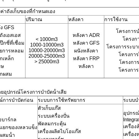
งค่าถังเก็บของที่กําหนดเอง
ปริมาณ
หลังคา
การใช้งาน
ัง GFS
โครงการบํา
ถังเอสเอส
หลังคา ADR
โครงการ
< 1000m3
๊กซี่ที่เชื่อม
หลังคา GFS
1000-10000m3
โครงการระบายน
10000-20000m3
้วยการหลอม
ผนังหลังคา
โครงการ
20000-25000m3
็กเหล็ก
หลังคา FRP
> 25000m3
โครงการเ
าษ
หลังคา
โครงการเก
ล็กผสม
ายอุปกรณ์โครงการบําบัดน้ําเสีย
ณ์การบําบัดก่อน
ระบบการใช้ทรัพยากร
ระบบบํ
ตัวเก็บแก๊ส
อุปกร
ระบบเครื่องปั่น
อบาร์กล
Integra
พัดลมกระตุ้น
เครื่อง
องแยกของเหลวแข็ง
เครื่องผลิตไบโอแก๊ส
เครื่อ
งผสมน้ํา