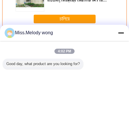
บริสุทธิ์ของน้ําดื่ม
চালিয়ে
Miss.Melody wong
ถังอีพ็อกซี่ฟิวชั่นบอนด์
มากกว่า
4:02 PM
Good day, what product are you looking for?
คลือบอีพ็
ถังเหล็กเคลือบอีพ็
ถังเคลือบอีพ็อกซี่
ถังเหล็กเคลือบอีพ็
ถังเอโป๊กซี่
รับน้ำใน
อกซี่สำหรับน้ำใน
แบบหลอมรวม:
อกซี่สำหรับเก็บน้ำ
ผูกผูกผู
ม: แหล่ง
ฟาร์มขนาดใหญ่:
โซลูชันที่ประหยัด
ชะขยะ: ทนทานต่อ
นทานและ
โซลูชันที่ประหยัด
และทนทานสำหรับ
สารเคมีได้ดีเยี่ยม
ได้สำหรับ
และใช้งานได้นาน
การจัดเก็บปุ๋ยเหลว
สำหรับของเหลวใน
ินงานใน
สำหรับความ
หลุมฝังกลบที่มีฤทธิ์
เปลี่ยนภาษา
ร์ม
ต้องการทางการ
กัดกร่อน
เกษตรจำนวนมาก
Thai
บ้าน
|
เกี่ยวกับเรา
|
ติดต่อเรา
|
แผนผังเว็บไซต์
|
นโยบายความเป็นส่วนตัว