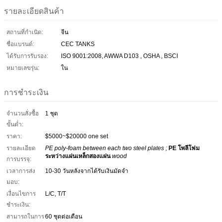
รายละเอียดสินค้า
สถานที่กำเนิด:
จีน
ชื่อแบรนด์:
CEC TANKS
ได้รับการรับรอง:
ISO 9001:2008, AWWA D103 , OSHA , BSCI
หมายเลขรุ่น:
ใน
การชำระเงิน
จำนวนสั่งซื้อ
1 ชุด
ขั้นต่ำ:
ราคา:
$5000~$20000 one set
รายละเอียด
PE poly-foam between each two steel plates ;
PE โพลีโฟม
ระหว่างแผ่นเหล็กสองแผ่น
wood
การบรรจุ:
เวลาการส่ง
10-30 วันหลังจากได้รับเงินมัดจำ
มอบ:
เงื่อนไขการ
L/C, T/T
ชำระเงิน:
สามารถในการ
60 ชุดต่อเดือน