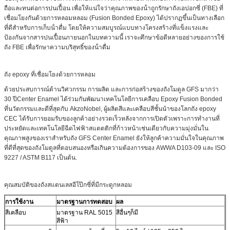
ถือและทนต่อการปนเปื้อน เพื่อให้แน่ใจว่าคุณภาพของน้ําถูกรักษาถังเอปอกซี่ (FBE) ที่
เชื่อมโยงกันด้วยการหลอมหลอม (Fusion Bonded Epoxy) ได้ปรากฏขึ้นเป็นทางเลือก
ที่ดีสําหรับการเก็บน้ําดื่ม โดยให้ความสมบูรณ์แบบทางโครงสร้างที่แข็งแรงและ
ป้องกันจากสารปนเปื้อนภายนอกในบทความนี้ เราจะศึกษาข้อดีหลายอย่างของการใช้
ถัง FBE เพื่อรักษาความบริสุทธิ์ของน้ําดื่ม
ถัง epoxy ที่เชื่อมโยงด้วยการหลอม
ด้วยประสบการณ์ด้านวิศวกรรม การผลิต และการก่อสร้างของถังโมดูล GFS มากว่า
30 ปีCenter Enamel ได้ร่วมกันพัฒนาเทคโนโลยีการเคลือบ Epoxy Fusion Bonded
ที่นวัตกรรมและดีที่สุดกับ AkzoNobel, ผู้ผลิตสีและเคลือบสีชั้นนําของโลกถัง epoxy
CEC ได้รับการยอมรับของลูกค้าอย่างรวดเร็วหลังจากการเปิดตัวเพราะการทํางานที่
ประหยัดและเทคโนโลยีฉีดไฟฟ้าสแตตติกที่ก้าวหน้าเช่นเดียวกับความมุ่งมั่นใน
คุณภาพสูงของเราสําหรับถัง GFS Center Enamel ยังให้ลูกค้าความมั่นใจในคุณภาพ
ที่ดีที่สุดของถังโมดูลที่ตอบสนองหรือเกินความต้องการของ AWWA D103-09 และ ISO
9227 / ASTM B117 เป็นต้น.
คุณสมบัติของถังสแตนเลสอีโป๊กซี่ที่มีกระดูกหลอม
การใช้งาน
มาตรฐานการทดสอบ
ผล
สีเคลือบ
มาตรฐาน RAL 5015
สีอื่นๆก็มี
สีฟ้า