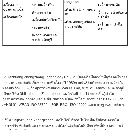
Integration
เครื่องแยก
ระบบเครื่องปั่น
เครื่องกวาดดิน
ของเหลวแข็ง
เครื่องล้างน้ําจากหมอ
พัดลมกระตุ้น
ปั๊มระบายน้ําเสียแบ
นัด
เครื่องผสมน้ํา
บดําน้ํา
เครื่องผลิตไบโอแก๊ส
เครื่องหลอมศูนย์กลาง
เครื่องแยก 3 ขั้น
การแยกสลัม
ระบบเทอร์ช
ตอน
ถังการแห้งน้ําและ
การล้างซัลฟูรี่
Shijiazhuang Zhengzhong Technology Co.,Ltd เป็นผู้ผลิตมืออาชีพที่อุทิศตนในการ
ออกแบบและผลิตถังเก็บของแบบพับตั้งแต่ปี 1989สายพันธุ์สินค้าของเรารวมถังแก้ว
หลอมเหล็ก (GFS), ถัง epoxy ผสมผสาน, ถังสแตนเลส, ถังสแตนเลสกระปุกและอาลูมิ
เนียมบริษัท Shijiazhuang Zhengzhong เทคโนโลยี.,Ltd ได้กลายเป็นผู้นําใน
อุตสาหกรรมถัง bolted ของเอเชีย. ผลิตภัณฑ์ของเราได้รับการรับรอง ISO 9001, NSF
/ ANSI 61, WRAS, ISO 28765, LFGB, BSCI, ISO 45001 และมาตรฐานสากลอื่น ๆ.
บริษัท Shijiazhuang Zhengzhong เทคโนโลยี จํากัด ไม่ใช่เพียงผู้ผลิตคนแรกใน
ประเทศจีน ที่ผลิตถังแก้ว-หลอมเหล็กแต่ยังเป็นผู้ผลิตถังพับมืออาชีพที่มีประสบการณ์