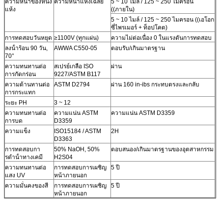
ความหนาของหนัง
ความหนาแห้งเฉลี่ย
5 ~ 10 ไมล์ / 125 ~ 250 ไมครอน
แห้ง
((ภายใน)
5 ~ 10 ไมล์ / 125 ~ 250 ไมครอน ((เอโอก
ซี่ไพรเมอร์ + ท็อปโคต)
การทดสอบวันหยุด
≥1100V (ทุกแผ่น)
ความไม่ต่อเนื่อง 0 ในแรงดันการทดสอบ
ลงน้ําร้อน 90 วัน,
AWWA C550-05
ตอบรับ/เกินมาตรฐาน
70°
ความทนทานต่อ
สเปรย์เกลือ ISO
ผ่าน
การกัดกร่อน
9227/ASTM B117
ความต้านทานต่อ
ASTM D2794
ผ่าน 160 in-ibs กระทบตรงและกลับ
การกระแทก
ระยะ PH
3 ~ 12
ความทนทานต่อ
ความแน่น ASTM
ความแน่น ASTM D3359
การบด
D3359
ความแข็ง
ISO15184 / ASTM
2H
D3363
การทดสอบกา
50% NaOH, 50%
ตอบสนอง/เกินมาตรฐานของอุตสาหกรรม
รดําน้ําทางเคมี
H2S04
ความทนทานต่อ
การทดสอบการเผชิญ
5 ปี
แสง UV
หน้าภายนอก
ความมั่นคงของสี
การทดสอบการเผชิญ
5 ปี
หน้าภายนอก