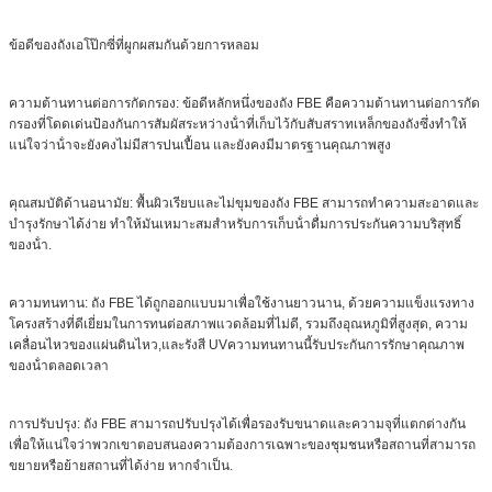
ข้อดีของถังเอโป๊กซี่ที่ผูกผสมกันด้วยการหลอม
ความต้านทานต่อการกัดกรอง: ข้อดีหลักหนึ่งของถัง FBE คือความต้านทานต่อการกัด
กรองที่โดดเด่นป้องกันการสัมผัสระหว่างน้ําที่เก็บไว้กับสับสราทเหล็กของถังซึ่งทําให้
แน่ใจว่าน้ําจะยังคงไม่มีสารปนเปื้อน และยังคงมีมาตรฐานคุณภาพสูง
คุณสมบัติด้านอนามัย: พื้นผิวเรียบและไม่ขุมของถัง FBE สามารถทําความสะอาดและ
บํารุงรักษาได้ง่าย ทําให้มันเหมาะสมสําหรับการเก็บน้ําดื่มการประกันความบริสุทธิ์
ของน้ํา.
ความทนทาน: ถัง FBE ได้ถูกออกแบบมาเพื่อใช้งานยาวนาน, ด้วยความแข็งแรงทาง
โครงสร้างที่ดีเยี่ยมในการทนต่อสภาพแวดล้อมที่ไม่ดี, รวมถึงอุณหภูมิที่สูงสุด, ความ
เคลื่อนไหวของแผ่นดินไหว,และรังสี UVความทนทานนี้รับประกันการรักษาคุณภาพ
ของน้ําตลอดเวลา
การปรับปรุง: ถัง FBE สามารถปรับปรุงได้เพื่อรองรับขนาดและความจุที่แตกต่างกัน
เพื่อให้แน่ใจว่าพวกเขาตอบสนองความต้องการเฉพาะของชุมชนหรือสถานที่สามารถ
ขยายหรือย้ายสถานที่ได้ง่าย หากจําเป็น.