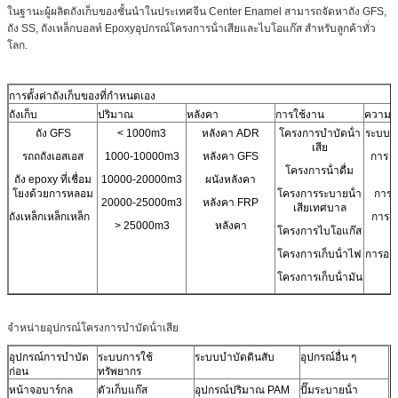
ในฐานะผู้ผลิตถังเก็บของชั้นนําในประเทศจีน Center Enamel สามารถจัดหาถัง GFS,
ถัง SS, ถังเหล็กบอลท์ Epoxyอุปกรณ์โครงการน้ําเสียและไบโอแก๊ส สําหรับลูกค้าทั่ว
โลก.
การตั้งค่าถังเก็บของที่กําหนดเอง
ถังเก็บ
ปริมาณ
หลังคา
การใช้งาน
ความต
ถัง GFS
< 1000m3
หลังคา ADR
โครงการบําบัดน้ํา
ระบบปร
เสีย
รถถถังเอสเอส
1000-10000m3
หลังคา GFS
การ 
โครงการน้ําดื่ม
ถัง epoxy ที่เชื่อม
10000-20000m3
ผนังหลังคา
โยงด้วยการหลอม
โครงการระบายน้ํา
การ อ
20000-25000m3
หลังคา FRP
เสียเทศบาล
ถังเหล็กเหล็กเหล็ก
การอ
> 25000m3
หลังคา
โครงการไบโอแก๊ส
โครงการเก็บน้ําไฟ
การออก
โครงการเก็บน้ํามัน
จําหน่ายอุปกรณ์โครงการบําบัดน้ําเสีย
อุปกรณ์การบําบัด
ระบบการใช้
ระบบบําบัดดินสับ
อุปกรณ์อื่น ๆ
ก่อน
ทรัพยากร
หน้าจอบาร์กล
ตัวเก็บแก๊ส
อุปกรณ์ปริมาณ PAM
ปั๊มระบายน้ํา