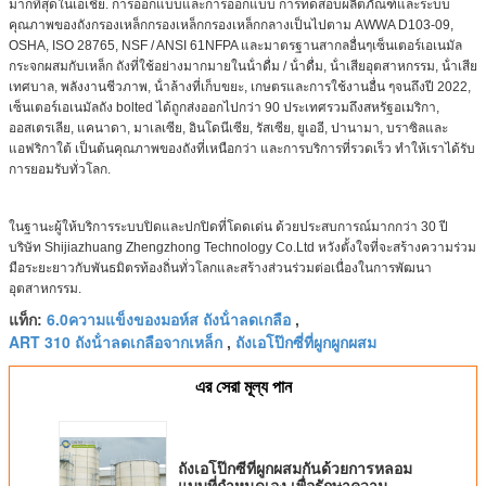
มากที่สุดในเอเชีย. การออกแบบและการออกแบบ การทดสอบผลิตภัณฑ์และระบบ
คุณภาพของถังกรองเหล็กกรองเหล็กกรองเหล็กกลางเป็นไปตาม AWWA D103-09,
OSHA, ISO 28765, NSF / ANSI 61NFPA และมาตรฐานสากลอื่นๆเซ็นเตอร์เอเนมัล
กระจกผสมกับเหล็ก ถังที่ใช้อย่างมากมายในน้ําดื่ม / น้ําดื่ม, น้ําเสียอุตสาหกรรม, น้ําเสีย
เทศบาล, พลังงานชีวภาพ, น้ําล้างที่เก็บขยะ, เกษตรและการใช้งานอื่น ๆจนถึงปี 2022,
เซ็นเตอร์เอเนมัลถัง bolted ได้ถูกส่งออกไปกว่า 90 ประเทศรวมถึงสหรัฐอเมริกา,
ออสเตรเลีย, แคนาดา, มาเลเซีย, อินโดนีเซีย, รัสเซีย, ยูเออี, ปานามา, บราซิลและ
แอฟริกาใต้ เป็นต้นคุณภาพของถังที่เหนือกว่า และการบริการที่รวดเร็ว ทําให้เราได้รับ
การยอมรับทั่วโลก.
ในฐานะผู้ให้บริการระบบปิดและปกปิดที่โดดเด่น ด้วยประสบการณ์มากกว่า 30 ปี
บริษัท Shijiazhuang Zhengzhong Technology Co.Ltd หวังตั้งใจที่จะสร้างความร่วม
มือระยะยาวกับพันธมิตรท้องถิ่นทั่วโลกและสร้างส่วนร่วมต่อเนื่องในการพัฒนา
อุตสาหกรรม.
6.0ความแข็งของมอห์ส ถังน้ําลดเกลือ
แท็ก:
,
ART 310 ถังน้ําลดเกลือจากเหล็ก
ถังเอโป๊กซี่ที่ผูกผูกผสม
,
এর সেরা মূল্য পান
ถังเอโป๊กซีที่ผูกผสมกันด้วยการหลอม
แบบที่กําหนดเอง เพื่อรักษาความ