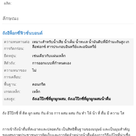
ผลิต:
ลักษณะ
ถังอีพ็อกซี่ฟิวชั่นบอนด์
ความทนทานต่อ
เหมาะสำหรับน้ำเสีย น้ำเค็ม น้ำทะเล น้ำมันดิบที่มีกำมะถันสูง เก
ลือฟอกซ์ สารประกอบอินทรีย์และอนินทรีย์
การกัดกร่อน:
ยืดหยุ่น:
เช่นเดียวกับแผ่นเหล็ก
สีตัวถัง:
การออกแบบที่กำหนดเอง
ความหนาของ
ไม่
การเคลือบ:
พื้นฐาน:
คอนกรีต
เกรดเหล็ก:
เหล็ก
ถังเอโป๊กซี่ที่ผูกผูกผสม
ถังเอโป๊กซี่ที่ผูกผูกผสมน้ําดื่ม
แสงสูง:
,
ถัง อีโป๊กซี่ ที่ ติด ผูก ผสม กัน ด้วย การ ผสม ผสม กัน ทํา ให้ น้ํา ที่ ดื่ม มี ความ ใส
การเข้าถึงน้ําดื่มที่สะอาดและปลอดภัย เป็นสิทธิพื้นฐานของมนุษย์ และเป็นมุมสําคัญ
ของสุขภาพประชาชนการจัดเก็บและการจัดจําหน่ายน้ําดื่มต้องการวิธีแก้ไขที่น่าเชื่อ