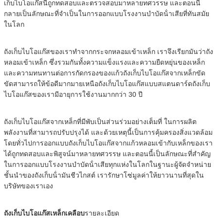
เก็บไบโอแก๊สนี้ถูกทดสอบและตรวจสอบมาหลายทศวรรษ และตอนนี้
กลายเป็นลักษณะที่จําเป็นในการออกแบบโรงงานบําบัดน้ําเสียที่ทันสมัย
ในโลก
ถังเก็บไบโอแก๊สของเราทําจากกระจกหลอมเข้าเหล็ก เราจึงเรียกมันว่าถัง
หลอมเข้าเหล็ก ซึ่งรวมกันทั้งความแข็งแรงและความยืดหยุ่นของเหล็ก
และความทนทานต่อการกัดกรองของแก้วถังเก็บไบโอแก๊สจากเหล็กขัด
ขัดสามารถให้ข้อดีมากมายเหนือถังเก็บไบโอแก๊สแบบสแตนดาร์ดถังเก็บ
ไบโอแก๊สของเรามีอายุการใช้งานมากกว่า 30 ปี
ถังเก็บไบโอแก๊สจากเหล็กที่มีพับเป็นส่วนร่วมอย่างเต็มที่ ในการผลิต
พลังงานที่สามารถปรับปรุงได้ และด้วยเหตุนี้เป็นการคุ้มครองสิ่งแวดล้อม
โดยทั่วไปการออกแบบถังเก็บไบโอแก๊สจากแก้วหลอมเข้ากับเหล็กของเรา
ได้ถูกทดสอบและพิสูจน์มาหลายทศวรรษ และตอนนี้เป็นลักษณะที่สําคัญ
ในการออกแบบโรงงานบําบัดน้ําเสียทุกแห่งในโลกในฐานะผู้จัดจําหน่าย
ชั้นนําของถังเก็บน้ํามันชีวไกสต์ เรารักษาโซ่มูลค่าให้ยาวนานที่สุดใน
บริษัทของเราเอง
ถังเก็บไบโอแก๊สเหล็กเคลือบ
รายละเอียด