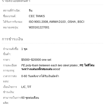
รายละเอียดสินค้า
สถานที่กำเนิด:
จีน
ชื่อแบรนด์:
CEC TANKS
ได้รับการรับรอง:
ISO 9001:2008, AWWA D103 , OSHA , BSCI
หมายเลขรุ่น:
W20161227001
การชำระเงิน
จำนวนสั่งซื้อ
1 ชุด
ขั้นต่ำ:
ราคา:
$5000~$20000 one set
รายละเอียด
PE poly-foam between each two steel plates ;
PE โพลีโฟม
ระหว่างแผ่นเหล็กสองแผ่น
wood
การบรรจุ:
เวลาการส่ง
0-60 วันหลังจากได้รับเงินมัดจำ
มอบ:
เงื่อนไขการ
L/C, T/T
ชำระเงิน:
สามารถในการ
60 ชุดต่อเดือน
ผลิต: