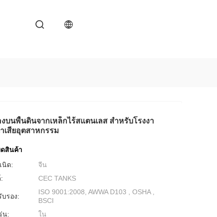
องบนพื้นดินจากเหล็กไร้สแตนเลส สําหรับโรงงา
้ําเสียอุตสาหกรรม
ดสินค้า
เนิด:
จีน
์:
CEC TANKS
ISO 9001:2008, AWWA D103 , OSHA ,
รับรอง:
BSCI
่น:
ใน