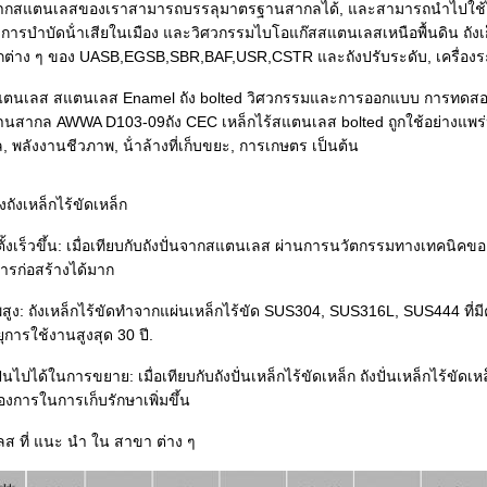
นจากสแตนเลสของเราสามารถบรรลุมาตรฐานสากลได้, และสามารถนําไปใช้ได
การบําบัดน้ําเสียในเมือง และวิศวกรรมไบโอแก๊สสแตนเลสเหนือพื้นดิน ถังเ
กต่าง ๆ ของ UASB,EGSB,SBR,BAF,USR,CSTR และถังปรับระดับ, เครื่องระ
สแตนเลส สแตนเลส Enamel ถัง bolted วิศวกรรมและการออกแบบ การทดส
สากล AWWA D103-09ถัง CEC เหล็กไร้สแตนเลส bolted ถูกใช้อย่างแพร่หลายใน
 พลังงานชีวภาพ, น้ําล้างที่เก็บขยะ, การเกษตร เป็นต้น
งถังเหล็กไร้ขัดเหล็ก
ั้งเร็วขึ้น: เมื่อเทียบกับถังปั่นจากสแตนเลส ผ่านการนวัตกรรมทางเทคนิคข
ารก่อสร้างได้มาก
สูง: ถังเหล็กไร้ขัดทําจากแผ่นเหล็กไร้ขัด SUS304, SUS316L, SUS444 ที
การใช้งานสูงสุด 30 ปี.
นไปได้ในการขยาย: เมื่อเทียบกับถังปั่นเหล็กไร้ขัดเหล็ก ถังปั่นเหล็กไร
งการในการเก็บรักษาเพิ่มขึ้น
ส ที่ แนะ นํา ใน สาขา ต่าง ๆ