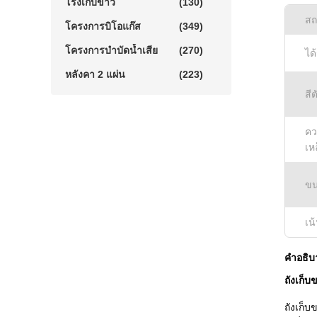
โรงเก็บข้าว
(130)
สถ
โครงการบิโอแก๊ส
(349)
โครงการบำบัดน้ำเสีย
(270)
ได
หลังคา 2 แผ่น
(223)
สีต
คว
เห
ขน
เน
คําอธิบ
ถังเก็
ถังเก็