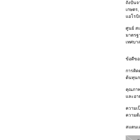
ถังปั่
เกษตร, 
แอโรบิ
ศูนย์ 
มาตรฐาน
เทศบาล,
ข้อดีขอ
การติดต
ต้นทุนก
คุณภาพ
และอายุ
ความเป็
ความต้อ
สแตนเล