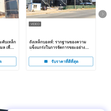
ะดับเหล็ก
ถังเหล็กบอลท์: รากฐานของความ
ถัง
ล เพื่อ
แข็งแกร่งในการจัดการขยะอย่าง
เหล็
เสีย
ยั่งยืน
การ
ประ
ด
รับราคาที่ดีที่สุด