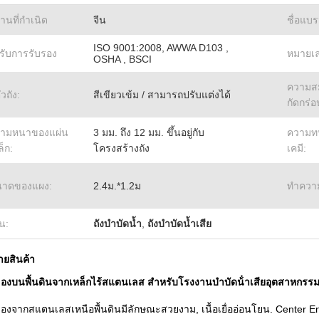
านที่กำเนิด
จีน
ชื่อแบร
ISO 9001:2008, AWWA D103 ,
้รับการรับรอง
หมายเล
OSHA , BSCI
ความส
ัวถัง:
สีเขียวเข้ม / สามารถปรับแต่งได้
กัดกร่อ
ามหนาของแผ่น
3 มม. ถึง 12 มม. ขึ้นอยู่กับ
ความท
ล็ก:
โครงสร้างถัง
เคมี:
าดของแผง:
2.4ม.*1.2ม
ทําควา
้น:
ถังบำบัดน้ำ
,
ถังบำบัดน้ำเสีย
ายสินค้า
บของบนพื้นดินจากเหล็กไร้สแตนเลส สําหรับโรงงานบําบัดน้ําเสียอุตสาหกรร
บของจากสแตนเลสเหนือพื้นดินมีลักษณะสวยงาม, เนื้อเยื่ออ่อนโยน. Center 