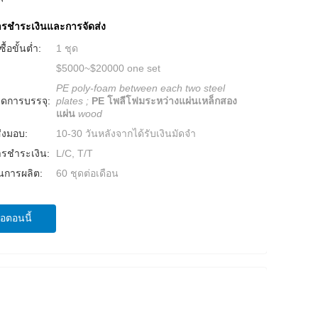
การชำระเงินและการจัดส่ง
ื้อขั้นต่ำ:
1 ชุด
$5000~$20000 one set
PE poly-foam between each two steel
ยดการบรรจุ:
plates ;
PE โพลีโฟมระหว่างแผ่นเหล็กสอง
แผ่น
wood
่งมอบ:
10-30 วันหลังจากได้รับเงินมัดจำ
ารชำระเงิน:
L/C, T/T
การผลิต:
60 ชุดต่อเดือน
่อตอนนี้