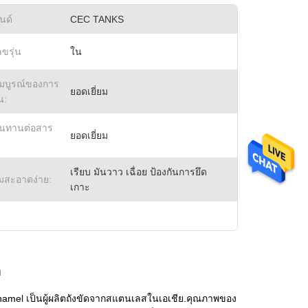
นด์
CEC TANKS
ขรุ่น
ใน
มบูรณ์ของการ
ยอดเยี่ยม
น:
นทานต่อสาร
ยอดเยี่ยม
เรียบ มันวาว เฉื่อย ป้องกันการยึด
มสะอาดง่าย:
เกาะ
ม
Enamel เป็นผู้ผลิตถังขัดจากสแตนเลสในเอเชีย.คุณภาพของ