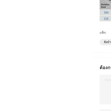
แท็ก:
ถังบำ
ต้องก
กรุ